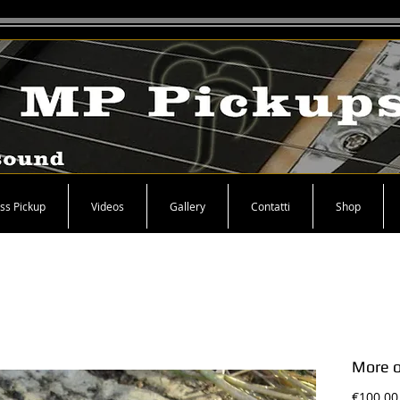
ss Pickup
Videos
Gallery
Contatti
Shop
More 
€100.00