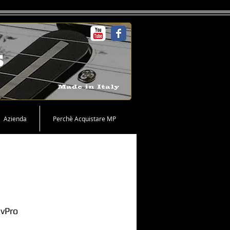
Azienda
Perchè Acquistare MP
evPro
rice