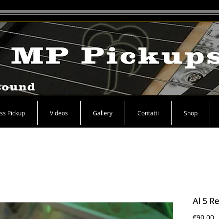
ss Pickup
Videos
Gallery
Contatti
Shop
Al 5 R
P
€90.00