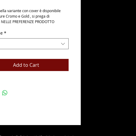
nella variante con cover è disponibile 
ture Cromo e Gold , si prega di 
E NELLE PREFERENZE PRODOTTO
ne
*
Add to Cart