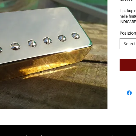
Il pickup 
nelle fini
INDICAR
Posizio
Select