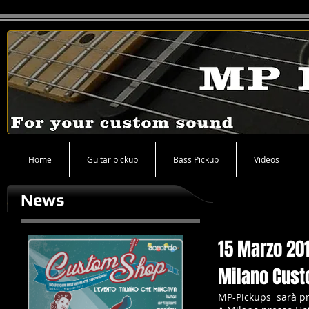
Home
Guitar pickup
Bass Pickup
Videos
News
15 Marzo 20
Milano Cus
MP-Pickups sarà pr